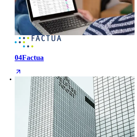
04
Factua