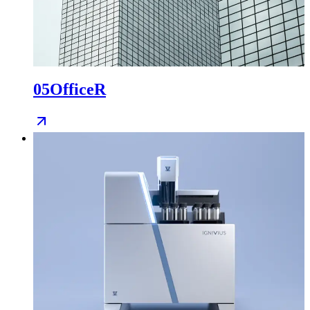
05
OfficeR