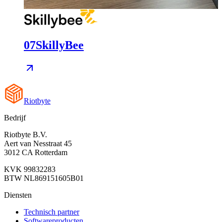
07
SkillyBee
Riotbyte
Bedrijf
Riotbyte B.V.
Aert van Nesstraat 45
3012 CA Rotterdam
KVK 99832283
BTW NL869151605B01
Diensten
Technisch partner
Softwareproducten