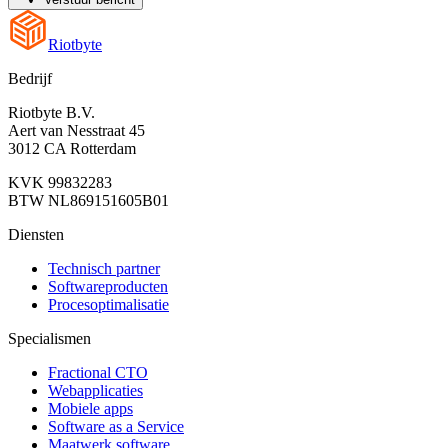
Riotbyte
Bedrijf
Riotbyte B.V.
Aert van Nesstraat 45
3012 CA Rotterdam
KVK 99832283
BTW NL869151605B01
Diensten
Technisch partner
Softwareproducten
Procesoptimalisatie
Specialismen
Fractional CTO
Webapplicaties
Mobiele apps
Software as a Service
Maatwerk software