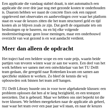
Een applicatie die vandaag stabiel draait, is niet automatisch een
applicatie die over drie jaar nog met gezonde kosten te onderhouden
is. Daarom hebben we naast de concrete fixes ook een rapport
opgeleverd met observaties en aanbevelingen over waar het platform
staat en waar de keuzes zitten die het team structureel geld en tijd
kosten als ze blijven zoals ze zijn. Dat geeft de organisatie iets om
beslissingen op te baseren, nu en bij elke volgende
moderniseringsstap: geen losse meningen, maar een onderbouwd
overzicht van wat gezond is en wat aandacht verdient.
Meer dan alleen de opdracht
Het traject had een heldere scope en een vaste prijs, waarin beide
partijen van tevoren wisten waar ze aan toe waren. Een deel van het
werk hebben we samen met een ontwikkelaar van het TU Delft
team gedaan, die geregeld naar Rotterdam kwam om samen aan
specifieke stukken te werken. Zo bleef de kennis die wij
opbouwden ook binnen het team zelf hangen.
TU Delft Library huurde ons in voor twee afgebakende klussen: een
probleem oplossen dat hen al te lang bezighield, en een testopzet
neerzetten. Dat is gebeurd. Maar we hebben ons niet beperkt tot die
twee klussen. We hebben meegekeken naar de applicatie als geheel,
naar waar het team over een paar jaar wil staan, en naar de keuzes