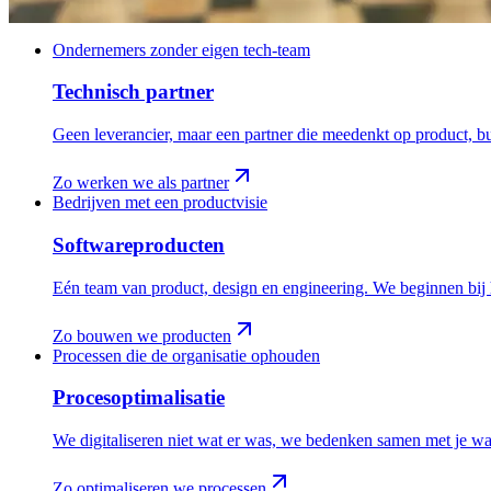
Ondernemers zonder eigen tech-team
Technisch partner
Geen leverancier, maar een partner die meedenkt op product, bus
Zo werken we als partner
Bedrijven met een productvisie
Softwareproducten
Eén team van product, design en engineering. We beginnen bij het
Zo bouwen we producten
Processen die de organisatie ophouden
Procesoptimalisatie
We digitaliseren niet wat er was, we bedenken samen met je wa
Zo optimaliseren we processen