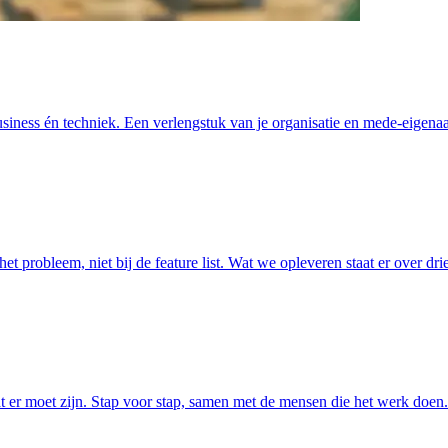
iness én techniek. Een verlengstuk van je organisatie en mede-eigenaar
 probleem, niet bij de feature list. Wat we opleveren staat er over dri
t er moet zijn. Stap voor stap, samen met de mensen die het werk doen.