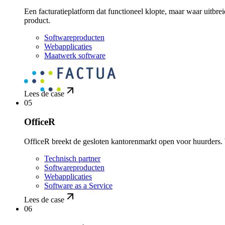
Een facturatieplatform dat functioneel klopte, maar waar uit
product.
Softwareproducten
Webapplicaties
Maatwerk software
Lees de case
05
OfficeR
OfficeR breekt de gesloten kantorenmarkt open voor huurders. Wij
Technisch partner
Softwareproducten
Webapplicaties
Software as a Service
Lees de case
06