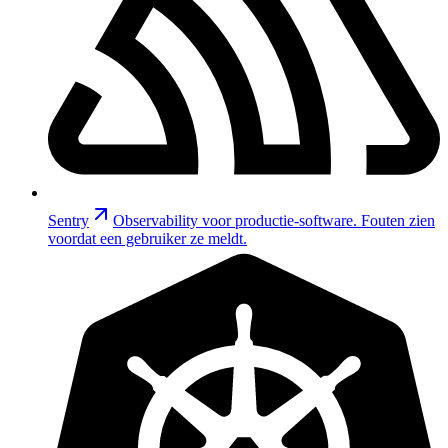
Sentry
Observability voor productie-software. Fouten zien
voordat een gebruiker ze meldt.