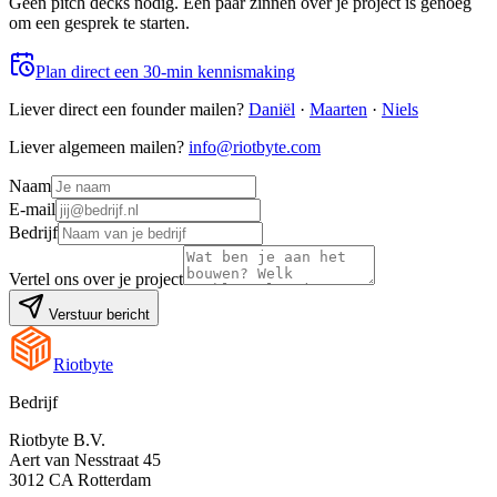
Geen pitch decks nodig. Een paar zinnen over je project is genoeg
om een gesprek te starten.
Plan direct een 30-min kennismaking
Liever direct een founder mailen?
Daniël
·
Maarten
·
Niels
Liever algemeen mailen?
info@riotbyte.com
Naam
E-mail
Bedrijf
Vertel ons over je project
Verstuur bericht
Riotbyte
Bedrijf
Riotbyte B.V.
Aert van Nesstraat 45
3012 CA Rotterdam